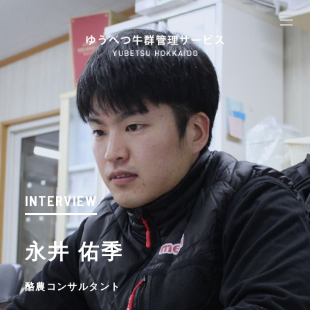
INTERVIEW
永井 佑季
酪農コンサルタント