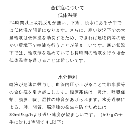
合併症について
低体温症
24時間以上吸乳反射が無い、下痢、脱水にある子牛で
は低体温が問題になります。さらに、寒い状況下での大
量輸液は低体温を助長するため、できれば建物内等の暖
かい環境下で輸液を行うことが望ましいです。寒い状況
下では、輸液剤を温めていても長時間の輸液を行う場合
低体温症を避けることは難しいです。
水分過剰
輸液が急速に投与し、血管内圧が上がることで肺水腫等
の合併症を引き起こします。臨床兆候は、鼻汁、呼吸促
拍、頻脈、咳、湿性の肺音があげられます。水分過剰に
よる、肺、間質、脳浮腫の発生を防ぐためには
80ml/kg/h
より遅い速度が望ましいです。（50kgの子
牛に対し1時間で４L以下）